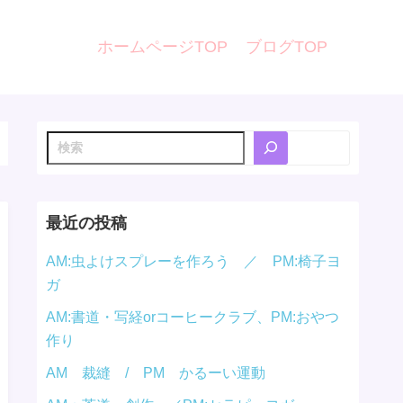
ホームページTOP
ブログTOP
検
索
最近の投稿
AM:虫よけスプレーを作ろう ／ PM:椅子ヨ
ガ
AM:書道・写経orコーヒークラブ、PM:おやつ
作り
AM 裁縫 / PM かるーい運動