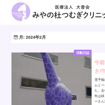
コ
ン
テ
ン
ツ
へ
月:
2024年2月
ス
キ
ッ
活動日誌
プ
午
き/
雪予報
ムとペ
た。去
年は緑
ーさん