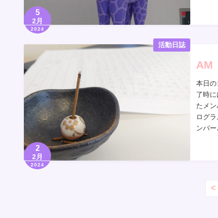
5
2月
2024
活動日誌
AM
本日の
了時に
たメン
ログラ
ンバー
2
2月
2024
投
<
稿