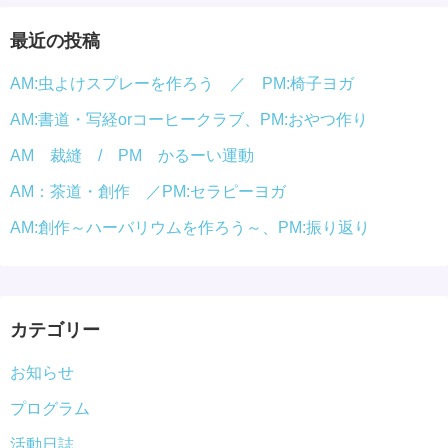
ジ
最近の投稿
送
AM:虫よけスプレーを作ろう ／ PM:椅子ヨガ
り
AM:書道・写経orコーヒークラブ、PM:おやつ作り
AM 裁縫 / PM かるーい運動
AM：茶道・創作 ／PM:セラピーヨガ
AM:創作～ハーバリウムを作ろう～、PM:振り返り
カテゴリー
お知らせ
プログラム
活動日誌