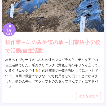
18
3月
2024
畑作業～にのみや道の駅～旧東沼小学校
で活動/自主活動
本日のすぴなーは久しぶりの外出プログラムと、デイケアでの
自主活動でした。系列クリニック（黄色と青のキリンが立って
いるクリニックです
）の駐車場の一部が畑として活用されて
いて、今回ご厚意ですぴなーでも使用させて頂くことになりま
した。講師の先生（アクセプトのスタッフさんです）にアドバ
イス…
続きを読む