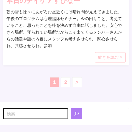
本日のデイケアすぴなー
朝の雪も徐々にあがろお昼近くには晴れ間が見えてきました。
午後のプログラムは心理臨床セミナー。今の困りごと、考えて
いること、思ったことを枠を決めず自由に話しました。安心で
きる場所、守られてい場所だからこそ出てくるメンバーさんか
らの話題や話の内容にスタッフも考えさせられ、関心させら
れ、共感させられ。参加…
続きを読む
投
1
2
>
稿
の
検
ペ
索
ー