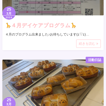
25
3月
2024
４月デイケアプログラム
４月のプログラム出来ました♪お待ちしています(≧▽≦)…
続きを読む
活動日誌
25
3月