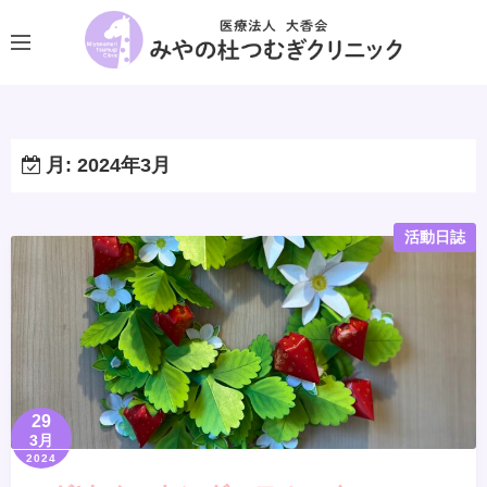
コ
ン
テ
ン
ツ
へ
月:
2024年3月
ス
キ
活動日誌
ッ
プ
29
3月
2024