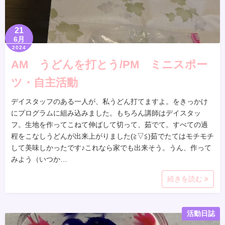
21
6月
2024
AM うどんを打とう/PM ミニスポー
ツ・自主活動
デイスタッフのある一人が、私うどん打てますよ。をきっかけ
にプログラムに組み込みました。もちろん講師はデイスタッ
フ。生地を作ってこねて伸ばして切って、茹でて。すべての過
程をこなしうどんが出来上がりました(≧▽≦)茹でたてはモチモチ
して美味しかったです♪これなら家でも出来そう。うん、作って
みよう（いつか…
続きを読む
活動日誌