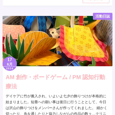
活動日誌
17
6月
2024
AM 創作・ボードゲーム / PM 認知行動
療法
デイケアに竹が搬入され、いよいよ七夕の飾りつけが本格的に
始まりました。短冊への願い事は後日に行うこととして、今日
は沢山の飾りつけをメンバーさんが作ってくれました。 細かく
切ったり、糸を通したりと協力しながらの作品の数々…クリニ