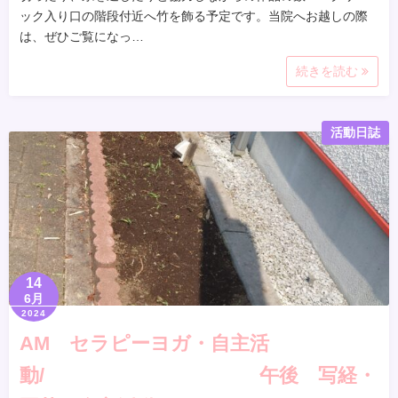
ック入り口の階段付近へ竹を飾る予定です。当院へお越しの際
は、ぜひご覧になっ…
続きを読む
活動日誌
14
6月
2024
AM セラピーヨガ・自主活
動/ 午後 写経・