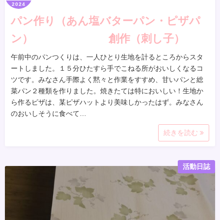
2024
パン作り（あん塩バターパン・ピザパ
ン） 創作（刺し子）
午前中のパンつくりは、一人ひとり生地を計るところからスタ
ートしました。１５分ひたすら手でこねる所がおいしくなるコ
ツです。みなさん手際よく黙々と作業をすすめ、甘いパンと総
菜パン２種類を作りました。焼きたては特においしい！生地か
ら作るピザは、某ピザハットより美味しかったはず。みなさん
のおいしそうに食べて…
続きを読む
活動日誌