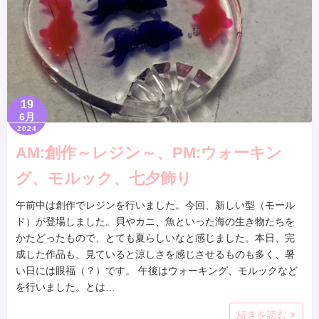
19
6月
2024
AM:創作～レジン～、PM:ウォーキン
グ、モルック、七夕飾り
午前中は創作でレジンを行いました。今回、新しい型（モール
ド）が登場しました。貝やカニ、魚といった海の生き物たちを
かたどったもので、とても夏らしいなと感じました。本日、完
成した作品も、見ていると涼しさを感じさせるものも多く、暑
い日には眼福（？）です。 午後はウォーキング、モルックなど
を行いました。とは…
続きを読む