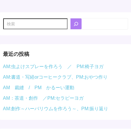
稿
の
検
ペ
索
ー
ジ
最近の投稿
送
AM:虫よけスプレーを作ろう ／ PM:椅子ヨガ
り
AM:書道・写経orコーヒークラブ、PM:おやつ作り
AM 裁縫 / PM かるーい運動
AM：茶道・創作 ／PM:セラピーヨガ
AM:創作～ハーバリウムを作ろう～、PM:振り返り