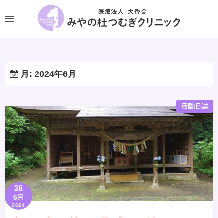
コ
ン
テ
ン
ツ
へ
月:
2024年6月
ス
キ
活動日誌
ッ
プ
28
6月
2024