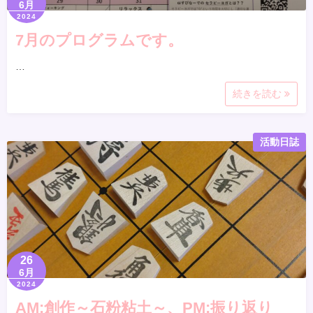
6月
2024
7月のプログラムです。
…
続きを読む
活動日誌
26
6月
2024
AM:創作～石粉粘土～、PM:振り返り