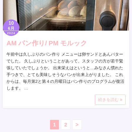
10
6月
2024
AM パン作り/ PM モルック
午前中は久しぶりのパン作り メニューは卵サンドとあんバター
でした。 久しぶりということがあって、スタッフの方が若干緊
張していたでしょうか。 出来栄えはというと…みなさん慣れた
手つきで、とても美味しそうなパンが出来上がりました。 これ
からは、毎月第2と第４の月曜日はパン作りのプログラムが復活
します。 …
続きを読む
投
1
2
>