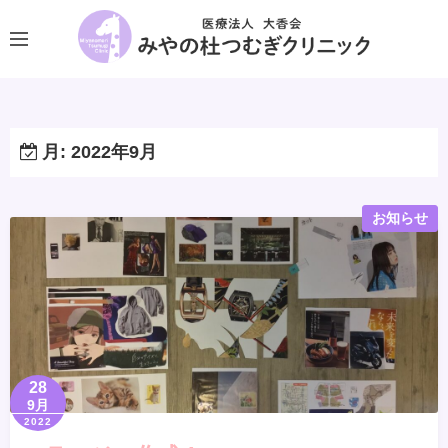
コ
ン
テ
ン
ツ
へ
月:
2022年9月
ス
キ
お知らせ
ッ
プ
28
9月
2022