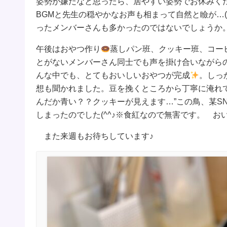
姿勢が嫌だなと思ったら、居やすい姿勢でお休みく
BGMと先生の穏やかなお声も相まって自然と瞼が…(
ったメンバーさんも多かったのではないでしょうか
午後はおやつ作り
蒸しパン班、クッキー班、コー
とがないメンバーさん同士でも声を掛け合いながら
んな中でも、とてもおいしいおやつが完成
。しっ
想も聞かれました。豆を挽くところから丁寧に淹れ
んだか青い？？クッキーが見えます…”この鳥、某S
しまったのでした(^^♪※食紅なので無害です。 お
また来週もお待ちしています♪