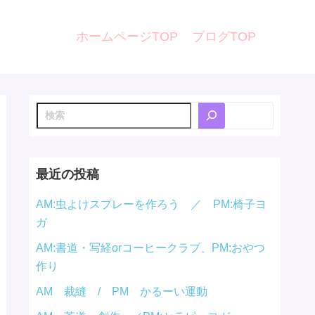
ホームページTOP
ブログTOP
検
索
最近の投稿
AM:虫よけスプレーを作ろう ／ PM:椅子ヨ
ガ
AM:書道・写経orコーヒークラブ、PM:おやつ
作り
AM 裁縫 / PM かるーい運動