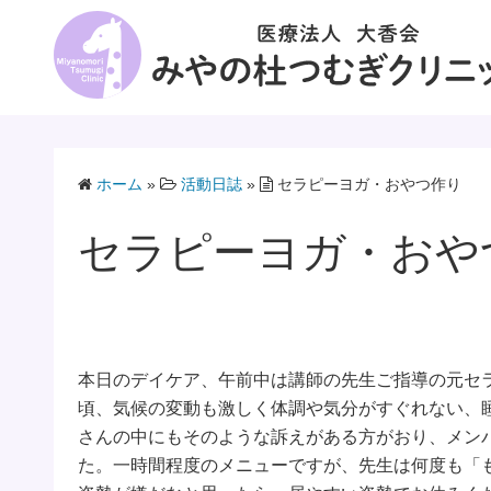
コ
ン
テ
ン
ツ
へ
ス
ホーム
»
活動日誌
»
セラピーヨガ・おやつ作り
キ
セラピーヨガ・おや
ッ
プ
本日のデイケア、午前中は講師の先生ご指導の元セ
頃、気候の変動も激しく体調や気分がすぐれない、
さんの中にもそのような訴えがある方がおり、メン
た。一時間程度のメニューですが、先生は何度も「