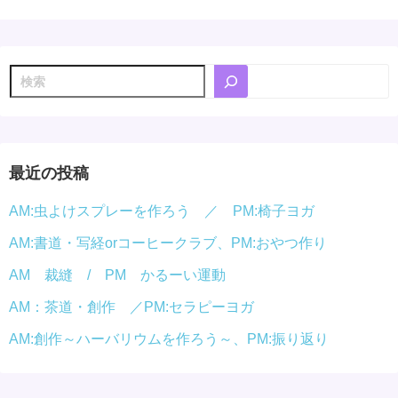
検
索
最近の投稿
AM:虫よけスプレーを作ろう ／ PM:椅子ヨガ
AM:書道・写経orコーヒークラブ、PM:おやつ作り
AM 裁縫 / PM かるーい運動
AM：茶道・創作 ／PM:セラピーヨガ
AM:創作～ハーバリウムを作ろう～、PM:振り返り