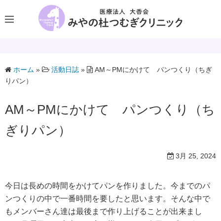
コ
ン
テ
ン
ツ
へ
ホーム
»
活動日誌
»
AM～PMにかけて パンつくり（ちぎ
りパン）
ス
キ
AM～PMにかけて パンつくり（ち
ッ
プ
ぎりパン）
3月 25, 2024
今日は長めの時間をかけてパンを作りました。今までのパ
ンつくりの中で一番時間を要したと思います。そんな中で
もメンバーさん達は最後まで作り上げることが出来まし