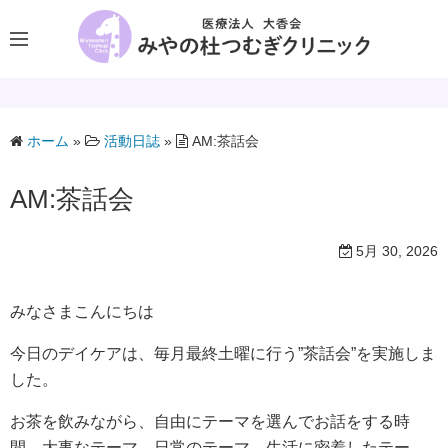
コ
ン
テ
ン
ツ
へ
ホーム
»
活動日誌
»
AM:茶話会
ス
AM:茶話会
キ
ッ
プ
5月 30, 2026
みなさまこんにちは
今日のデイケアは、毎月最終土曜に行う”茶話会”を実施しま
した。
お茶を飲みながら、自由にテーマを選んでお話をする時
間。大事なテーマ、日常のテーマ、生活に密着したテー