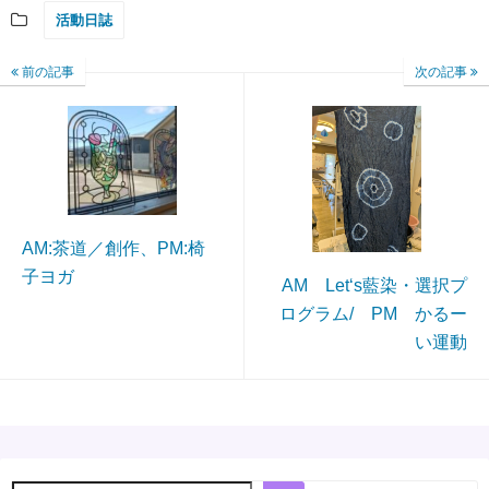
活動日誌
前の記事
次の記事
AM:茶道／創作、PM:椅
子ヨガ
AM Let‘s藍染・選択プ
ログラム/ PM かるー
い運動