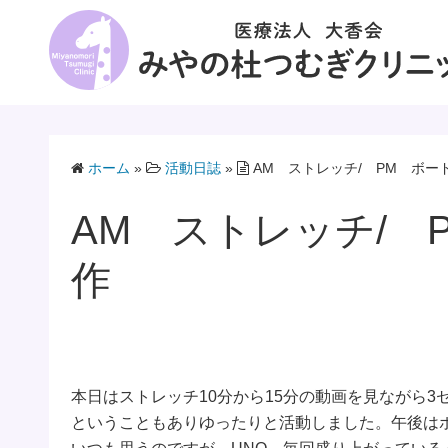
コ
ン
テ
ン
ツ
へ
ス
ホーム
»
活動日誌
»
AM ストレッチ/ PM ボー
キ
AM ストレッチ/ 
ッ
プ
作
本日はストレッチ10分から15分の動画を見ながら
ということもありゆったりと活動しました。午後は