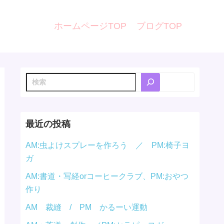
ホームページTOP
ブログTOP
検
索
最近の投稿
AM:虫よけスプレーを作ろう ／ PM:椅子ヨ
ガ
AM:書道・写経orコーヒークラブ、PM:おやつ
作り
AM 裁縫 / PM かるーい運動