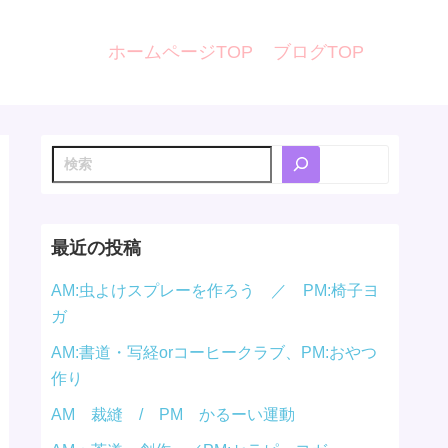
ホームページTOP
ブログTOP
検
索
最近の投稿
AM:虫よけスプレーを作ろう ／ PM:椅子ヨ
ガ
AM:書道・写経orコーヒークラブ、PM:おやつ
作り
AM 裁縫 / PM かるーい運動