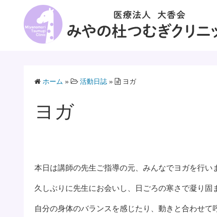
コ
ン
テ
ン
ツ
へ
ス
ホーム
»
活動日誌
»
ヨガ
キ
ヨガ
ッ
プ
本日は講師の先生ご指導の元、みんなでヨガを行い
久しぶりに先生にお会いし、日ごろの寒さで凝り固
自分の身体のバランスを感じたり、動きと合わせて