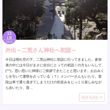
13
1月
2023
外出～二荒さん神社へ初詣～
今日は晴れ空の下、二荒山神社に初詣に行ってきました。参加
者の中には今日がまさに自分にとっての初詣！の方もいらして
(^^)。思い思いに神様にご挨拶できたことと思います。おおみく
じを引いて運勢を占っている（？）メンバーさんもいたり。普
段は車で通り過ぎてしまうだけの街並みをじっくり楽しみなが
ら歩いたり、普…
続きを読む