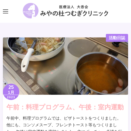
コ
ン
テ
ン
ツ
活動日誌
へ
ス
キ
ッ
プ
25
1月
2023
午前：料理プログラム、午後：室内運動
午前中、料理プログラムでは、ピザトーストをつくりました。
他にも、コンソメスープ、フレンチトースト等もつくりまし