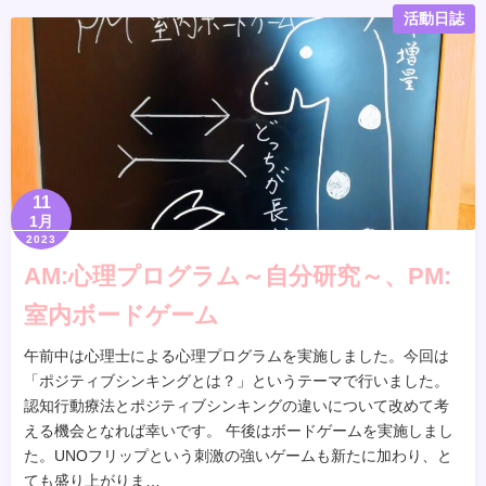
活動日誌
11
1月
2023
AM:心理プログラム～自分研究～、PM:
室内ボードゲーム
午前中は心理士による心理プログラムを実施しました。今回は
「ポジティブシンキングとは？」というテーマで行いました。
認知行動療法とポジティブシンキングの違いについて改めて考
える機会となれば幸いです。 午後はボードゲームを実施しまし
た。UNOフリップという刺激の強いゲームも新たに加わり、と
ても盛り上がりま…