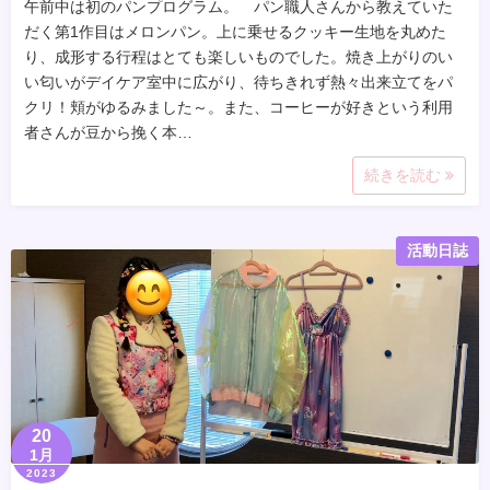
午前中は初のパンプログラム。 パン職人さんから教えていた
だく第1作目はメロンパン。上に乗せるクッキー生地を丸めた
り、成形する行程はとても楽しいものでした。焼き上がりのい
い匂いがデイケア室中に広がり、待ちきれず熱々出来立てをパ
クリ！頬がゆるみました～。また、コーヒーが好きという利用
者さんが豆から挽く本…
続きを読む
活動日誌
20
1月
2023