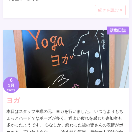
続きを読む
活動日誌
6
1月
2023
ヨガ
本日はスタッフ主導の元、ヨガを行いました。 いつもよりもち
ょっとハード？なポーズが多く、程よい疲れを感じた参加者も
多かったようです。 心なしか、終わった後の皆さんの表情がボ
ーッとしていたような……。 冷え込む毎日、自分一人ではなか