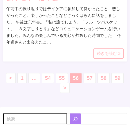
午前中の振り返りではデイケアに参加して良かったこと、悲し
かったこと、楽しかったことなどざっくばらんに話をしまし
た。 午後は忘年会。「私は誰でしょう」「フルーツバスケッ
ト」「３文字しりとり」などコミュニケーションゲームを行い
ました。みんなの楽しんでいる笑顔が炸裂した時間でした！ 今
年皆さんと出会えたこ…
続きを読む
投
<
1
…
54
55
56
57
58
59
>
稿
の
ペ
検
ー
索